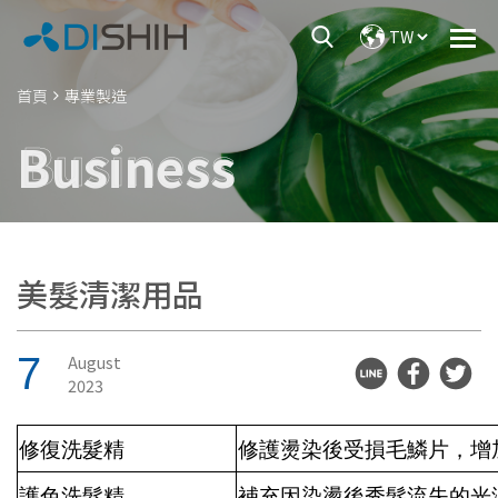
首頁
專業製造
Business
美髮清潔用品
7
August
2023
修復洗髮精
修護燙染後受損毛鱗片，增
護色洗髮精
補充因染燙後秀髮流失的光