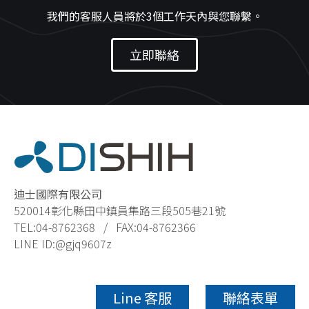
我們的客服人員將於3個工作天內與您聯繫。
立即聯絡
迪士國際有限公司
520014彰化縣田中鎮員集路三段505巷21號
TEL:04-8762368
/
FAX:04-8762366
LINE ID:@gjq9607z
Line 客服
聯絡表單