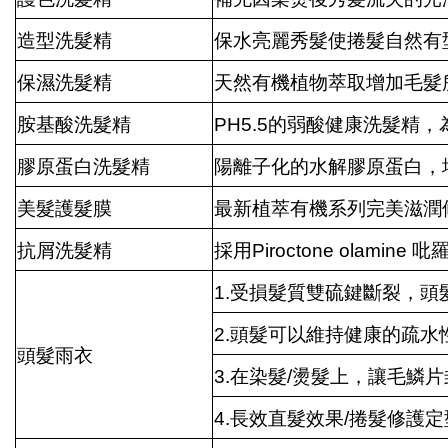
造型洗髮精
保水亮麗秀髮使捲髮自然有
保濕洗髮精
天然有機植物萃取增加毛髮
胺基酸洗髮精
PH5.5的弱酸健康洗髮精
膠原蛋白洗髮精
陽離子化的水解膠原蛋白，
美髮護髮膜
最新植萃有機系列完美滋潤
抗屑洗髮精
採用Piroctone olam
1.受損髮質雙硫鍵斷裂，
2.頭髮可以維持健康的疏水
頭髮雨衣
3.在染髮/燙髮上，讓毛鱗
4.長效直髮效果/捲髮修護定