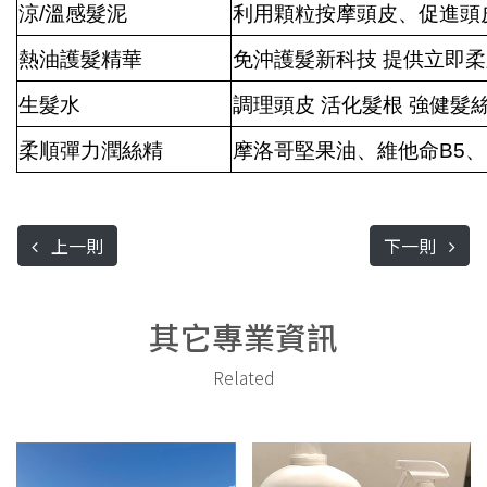
涼/溫感髮泥
利用顆粒按摩頭皮、促進頭
熱油護髮精華
免沖護髮新科技 提供立即
生髮水
調理頭皮 活化髮根 強健髮絲
柔順彈力潤絲精
摩洛哥堅果油、維他命B5
上一則
下一則
其它專業資訊
Related